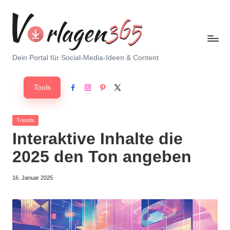
Skip
to
content
V
Dein Portal für Social-Media-Ideen & Content
o
Tools
r
Facebook
Instagram
Pinterest
X
l
Posted
Trends
a
in
Interaktive Inhalte die
g
2025 den Ton angeben
e
16. Januar 2025
n
3
6