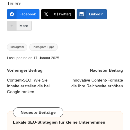
Teilen:
Facebook
X (Twitter)
LinkedIn
More
Tags:
Instagram
Instagram-Tipps
Last updated on 17. Januar 2025
Post
Vorheriger Beitrag
Nächster Beitrag
navigation
Content-SEO: Wie Sie
Innovative Content-Formate
Inhalte erstellen die bei
die Ihre Reichweite erhöhen
Google ranken
Neueste Beiträge
Lokale SEO-Strategien für kleine Unternehmen