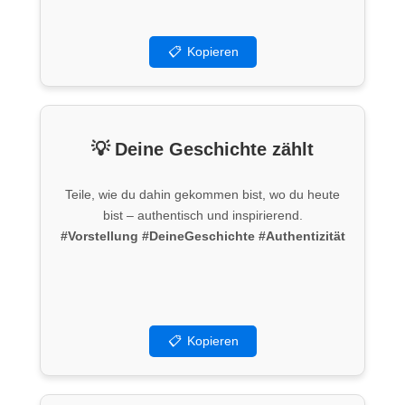
5
📋
Kopieren
💡 Deine Geschichte zählt
Teile, wie du dahin gekommen bist, wo du heute
bist – authentisch und inspirierend.
#Vorstellung
#DeineGeschichte
#Authentizität
📋
Kopieren