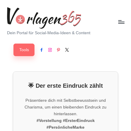
Skip
to
content
V
Dein Portal für Social-Media-Ideen & Content
o
Tools
r
Facebook
Instagram
Pinterest
X
l
a
g
🌟 Der erste Eindruck zählt
e
Präsentiere dich mit Selbstbewusstsein und
n
Charisma, um einen bleibenden Eindruck zu
3
hinterlassen.
#Vorstellung
#ErsterEindruck
6
#PersönlicheMarke