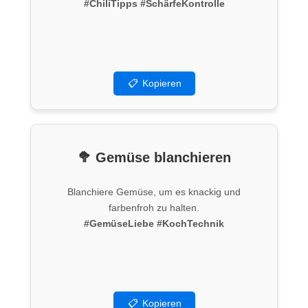
#ChiliTipps
#SchärfeKontrolle
📋
Kopieren
🥦 Gemüse blanchieren
Blanchiere Gemüse, um es knackig und
farbenfroh zu halten.
#GemüseLiebe
#KochTechnik
📋
Kopieren