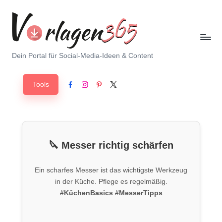
Skip
to
content
V
Dein Portal für Social-Media-Ideen & Content
o
Tools
r
Facebook
Instagram
Pinterest
X
l
a
g
🔪 Messer richtig schärfen
e
Ein scharfes Messer ist das wichtigste Werkzeug
n
in der Küche. Pflege es regelmäßig.
3
#KüchenBasics
#MesserTipps
6