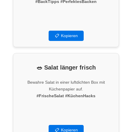
#BackTipps
#PerfektesBacken
📋
Kopieren
🥗 Salat länger frisch
Bewahre Salat in einer luftdichten Box mit
Küchenpapier auf.
#FrischeSalat
#KüchenHacks
📋
Kopieren