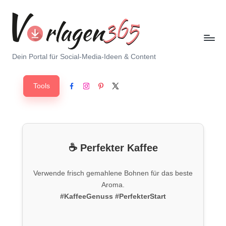
Skip
to
content
V
Dein Portal für Social-Media-Ideen & Content
o
Tools
r
Facebook
Instagram
Pinterest
X
l
a
g
☕ Perfekter Kaffee
e
Verwende frisch gemahlene Bohnen für das beste
n
Aroma.
3
#KaffeeGenuss
#PerfekterStart
6