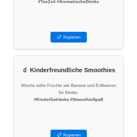
#TeeZeit
#AromatischeDrinks
📋
Kopieren
🧃 Kinderfreundliche Smoothies
Mische süße Früchte wie Banane und Erdbeeren
für Kinder.
#KinderGetränke
#SmoothieSpaß
📋
Kopieren