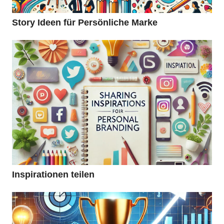
5
Story Ideen für Persönliche Marke
Inspirationen teilen