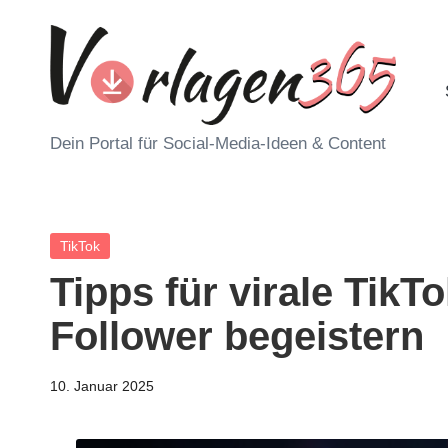
Skip
to
content
V
Dein Portal für Social-Media-Ideen & Content
o
r
Posted
TikTok
l
in
Tipps für virale TikT
a
Follower begeistern
g
10. Januar 2025
e