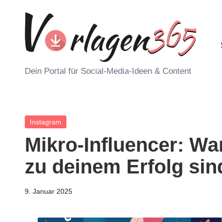
Skip
to
content
V
Dein Portal für Social-Media-Ideen & Content
o
r
Posted
Instagram
l
in
Mikro-Influencer: Wa
a
zu deinem Erfolg sin
g
9. Januar 2025
e