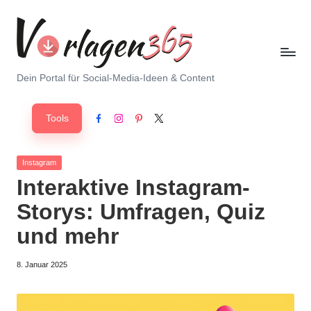
Skip
to
content
V
Dein Portal für Social-Media-Ideen & Content
o
Tools
r
Facebook
Instagram
Pinterest
X
l
Posted
Instagram
a
in
Interaktive Instagram-
g
Storys: Umfragen, Quiz
e
und mehr
n
8. Januar 2025
3
6