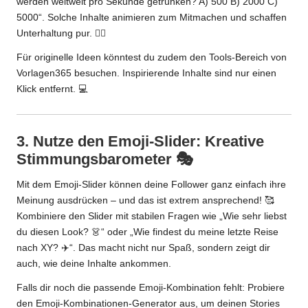
werden weltweit pro Sekunde getrunken? A) 500 B) 2000 C)
5000“. Solche Inhalte animieren zum Mitmachen und schaffen
Unterhaltung pur. 🤹‍♀️
Für originelle Ideen könntest du zudem den
Tools-Bereich von
Vorlagen365
besuchen. Inspirierende Inhalte sind nur einen
Klick entfernt. 💻
3. Nutze den Emoji-Slider: Kreative
Stimmungsbarometer 🎭
Mit dem Emoji-Slider können deine Follower ganz einfach ihre
Meinung ausdrücken – und das ist extrem ansprechend! 🥰
Kombiniere den Slider mit stabilen Fragen wie „Wie sehr liebst
du diesen Look? 👗“ oder „Wie findest du meine letzte Reise
nach XY? ✈️“. Das macht nicht nur Spaß, sondern zeigt dir
auch, wie deine Inhalte ankommen.
Falls dir noch die passende Emoji-Kombination fehlt: Probiere
den
Emoji-Kombinationen-Generator
aus, um deinen Stories