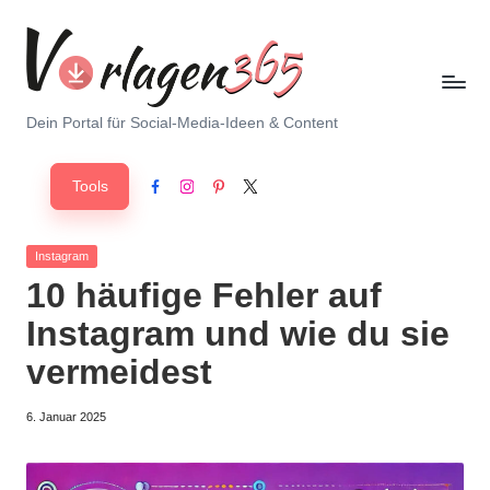
Skip
to
content
V
Dein Portal für Social-Media-Ideen & Content
o
Tools
r
Facebook
Instagram
Pinterest
X
l
Posted
Instagram
a
in
10 häufige Fehler auf
g
Instagram und wie du sie
e
vermeidest
n
6. Januar 2025
3
6